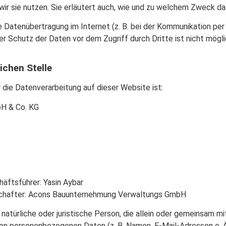
ir sie nutzen. Sie erläutert auch, wie und zu welchem Zweck da
ie Datenübertragung im Internet (z. B. bei der Kommunikation per
er Schutz der Daten vor dem Zugriff durch Dritte ist nicht mögli
ichen Stelle
r die Datenverarbeitung auf dieser Website ist:
H & Co. KG
äftsführer: Yasin Aybar
schafter: Acons Bauunternehmung Verwaltungs GmbH
e natürliche oder juristische Person, die allein oder gemeinsam 
von personenbezogenen Daten (z. B. Namen, E-Mail-Adressen o. Ä