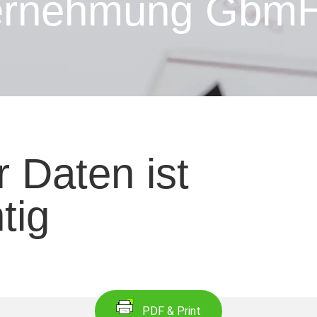
ernehmung GbmH
r Daten ist
tig
PDF & Print