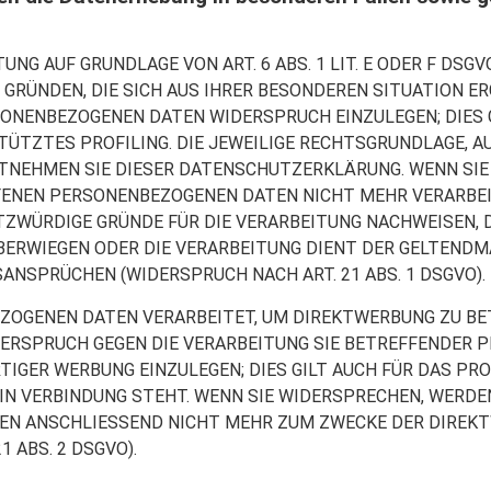
NG AUF GRUNDLAGE VON ART. 6 ABS. 1 LIT. E ODER F DSGV
 GRÜNDEN, DIE SICH AUS IHRER BESONDEREN SITUATION ER
ONENBEZOGENEN DATEN WIDERSPRUCH EINZULEGEN; DIES G
ÜTZTES PROFILING. DIE JEWEILIGE RECHTSGRUNDLAGE, AU
TNEHMEN SIE DIESER DATENSCHUTZERKLÄRUNG. WENN SIE
ENEN PERSONENBEZOGENEN DATEN NICHT MEHR VERARBEITE
WÜRDIGE GRÜNDE FÜR DIE VERARBEITUNG NACHWEISEN, DI
BERWIEGEN ODER DIE VERARBEITUNG DIENT DER GELTEND
ANSPRÜCHEN (WIDERSPRUCH NACH ART. 21 ABS. 1 DSGVO).
OGENEN DATEN VERARBEITET, UM DIREKTWERBUNG ZU BET
DERSPRUCH GEGEN DIE VERARBEITUNG SIE BETREFFENDER
IGER WERBUNG EINZULEGEN; DIES GILT AUCH FÜR DAS PROF
N VERBINDUNG STEHT. WENN SIE WIDERSPRECHEN, WERDE
EN ANSCHLIESSEND NICHT MEHR ZUM ZWECKE DER DIREK
 ABS. 2 DSGVO).